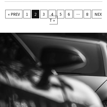
« PREV
1
2
3
4
5
6
…
8
NEX
T »