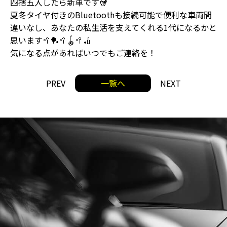
四捨五入したら新車です🥡
夏冬タイヤ付きのBluetoothも接続可能で便利な車両間
違いなし、あなたの私生活を支えてくれる1代になるかと
思います🥍🏓🥍🪀🥍🏏
気になる点があればいつでもご連絡を！
PREV
一覧へ
NEXT