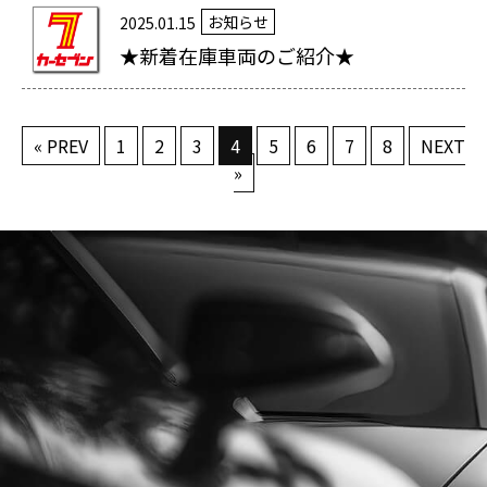
お知らせ
2025.01.15
★新着在庫車両のご紹介★
« PREV
1
2
3
4
5
6
7
8
NEXT
»